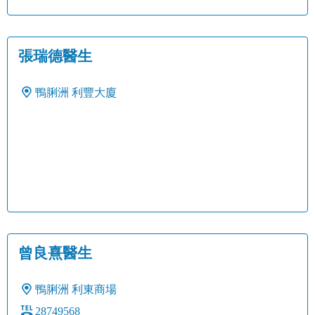
張瑞德醫生
鴨脷洲
利豐大廈
曾良熹醫生
鴨脷洲
利東商場
28749568