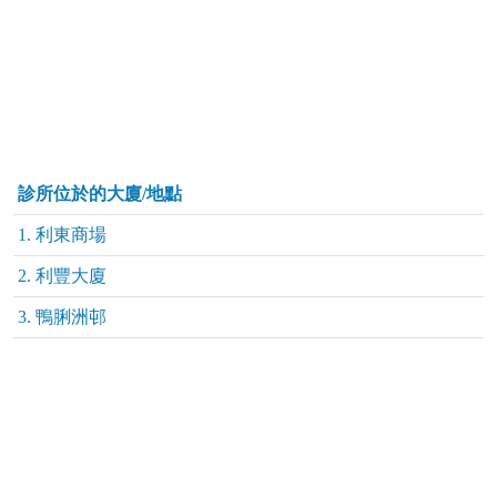
診所位於的大廈/地點
1. 利東商場
2. 利豐大廈
3. 鴨脷洲邨