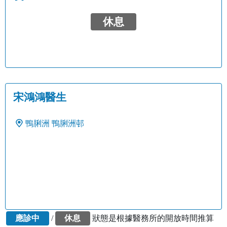
休息
宋鴻鴻醫生
鴨脷洲
鴨脷洲邨
應診中
/
休息
狀態是根據醫務所的開放時間推算