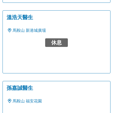
溫浩天醫生
馬鞍山
新港城廣場
休息
孫嘉誠醫生
馬鞍山
福安花園