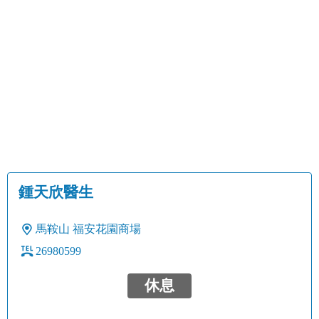
鍾天欣醫生
馬鞍山
福安花園商場
26980599
休息