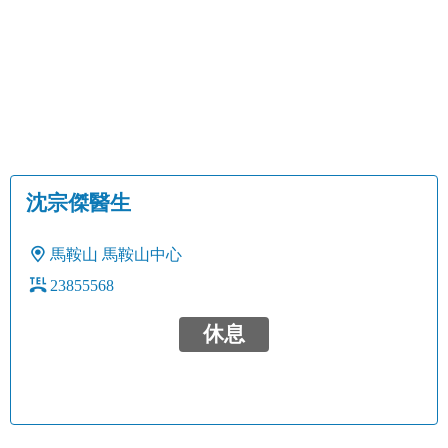
沈宗傑醫生
馬鞍山
馬鞍山中心
23855568
休息