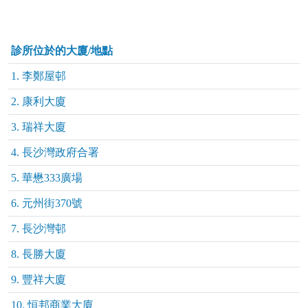
診所位於的大廈/地點
1. 李鄭屋邨
2. 康利大廈
3. 瑞祥大廈
4. 長沙灣政府合署
5. 華懋333廣場
6. 元州街370號
7. 長沙灣邨
8. 長勝大廈
9. 豐祥大廈
10. 恒邦商業大廈