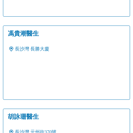
馮貴潮醫生
長沙灣
長勝大廈
胡詠珊醫生
長沙灣
元州街370號