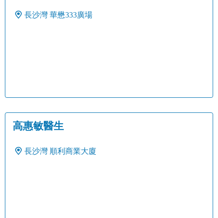
長沙灣
華懋333廣場
高惠敏醫生
長沙灣
順利商業大廈