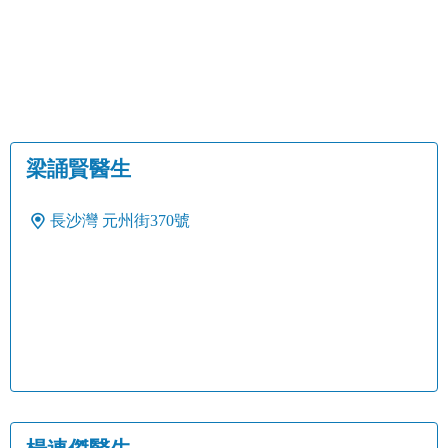
梁誦賢醫生
長沙灣
元州街370號