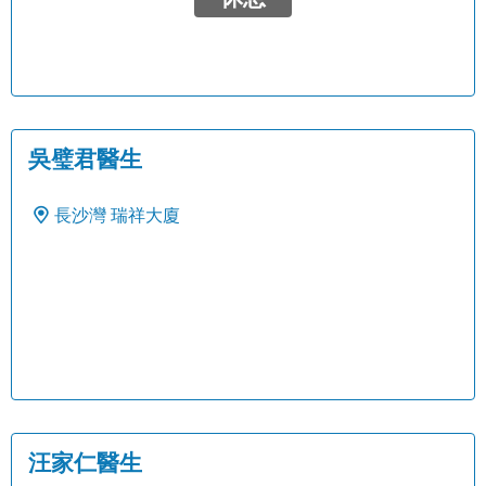
吳璧君醫生
長沙灣
瑞祥大廈
汪家仁醫生