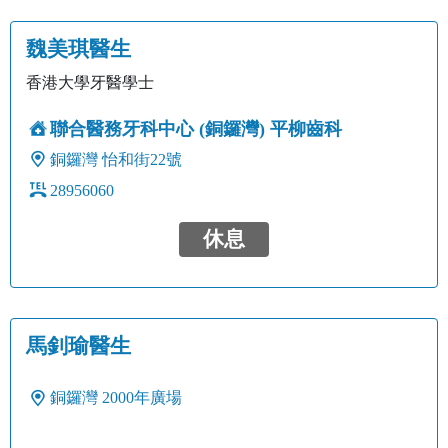
魏美琪醫生
香港大學牙醫學士
聯合醫務牙科中心 (銅鑼灣) 平柳齒科
銅鑼灣
怡和街22號
28956060
休息
馬釗瑜醫生
銅鑼灣
2000年廣場