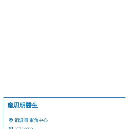
龐思明醫生
銅鑼灣
東角中心