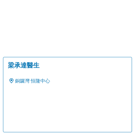
梁承達醫生
銅鑼灣
恒隆中心