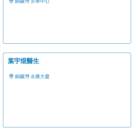
銅鑼灣
京華中心
葉宇焜醫生
銅鑼灣
永勝大廈