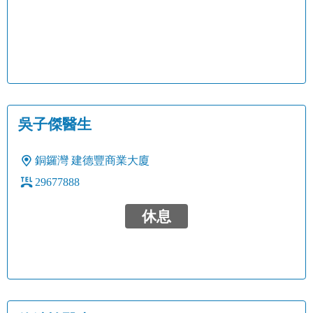
吳子傑醫生
銅鑼灣
建德豐商業大廈
29677888
休息