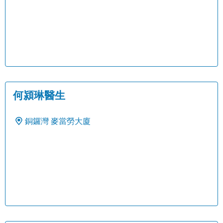
何潁琳醫生
銅鑼灣
麥當勞大廈