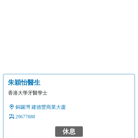
朱穎怡醫生
香港大學牙醫學士
銅鑼灣
建德豐商業大廈
29677888
休息