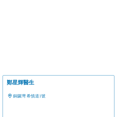
鄭星輝醫生
銅鑼灣
希慎道1號