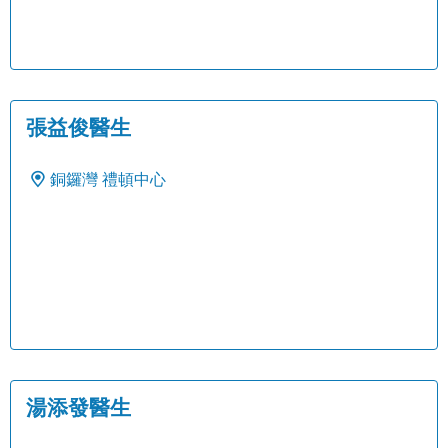
張益俊醫生
銅鑼灣
禮頓中心
湯添發醫生