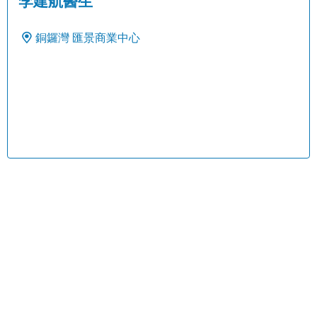
李建航醫生
銅鑼灣
匯景商業中心