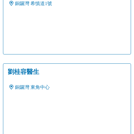
銅鑼灣
希慎道1號
劉桂容醫生
銅鑼灣
東角中心