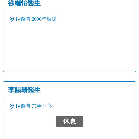
徐端怡醫生
銅鑼灣
2000年廣場
李賜珊醫生
銅鑼灣
京華中心
休息