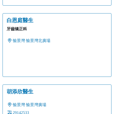
白恩庭醫生
牙齒矯正科
愉景灣
愉景灣北廣場
胡添欣醫生
愉景灣
愉景灣廣場
29142533