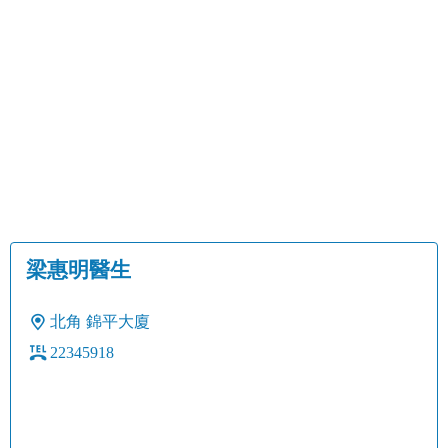
梁惠明醫生
北角
錦平大廈
22345918