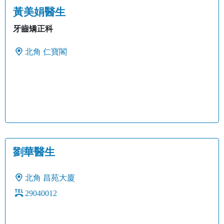
黃美娟醫生
牙齒矯正科
北角
仁寶閣
劉華醫生
北角
昌苑大廈
29040012