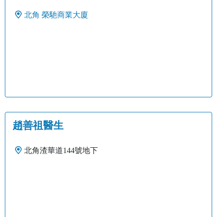
北角
榮馳商業大廈
趙善祖醫生
北角渣華道144號地下