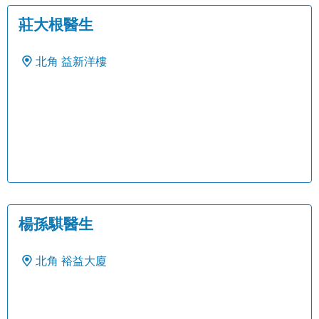
莊大根醫生
北角
益新洋樓
楊孫騏醫生
北角
裕益大廈