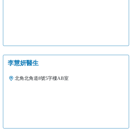
李慧妍醫生
北角北角道8號5字樓AB室