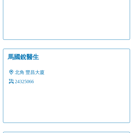
馬國銳醫生
北角
豐昌大廈
24325066