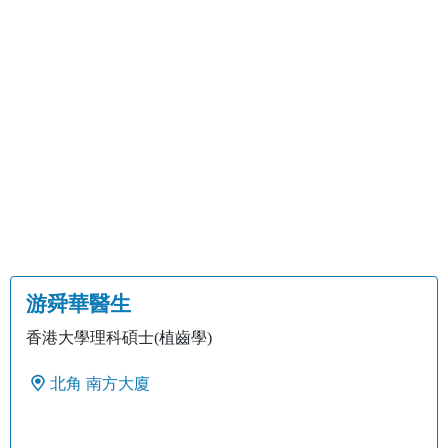
游舜華醫生
香港大學理科碩士(植齒學)
北角
南方大廈