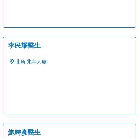
李民耀醫生
北角
兆年大廈
鮑時彥醫生