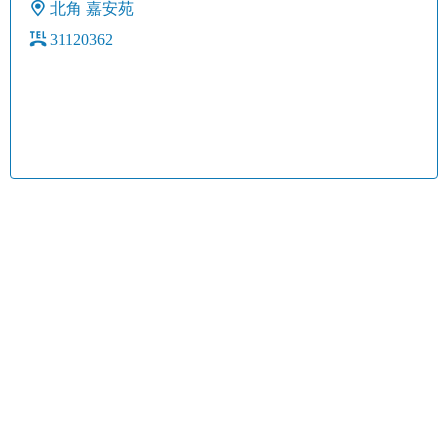
北角
嘉安苑
31120362