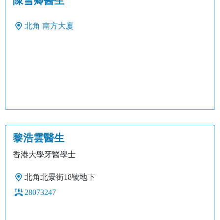
陳雪卿醫生
北角
南方大廈
黎浩雲醫生
香港大學牙醫學士
北角北景街18號地下
28073247