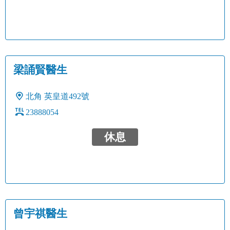
梁誦賢醫生
北角
英皇道492號
23888054
休息
曾宇祺醫生