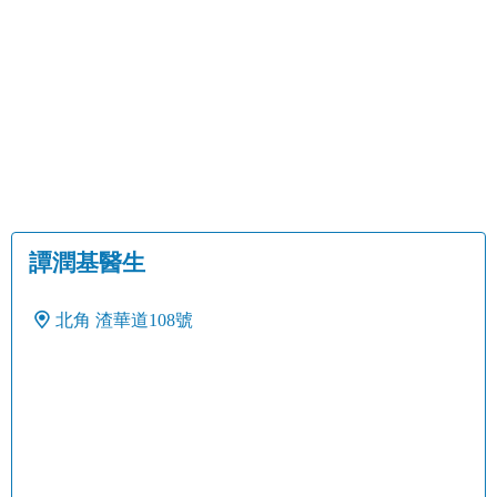
譚潤基醫生
北角
渣華道108號