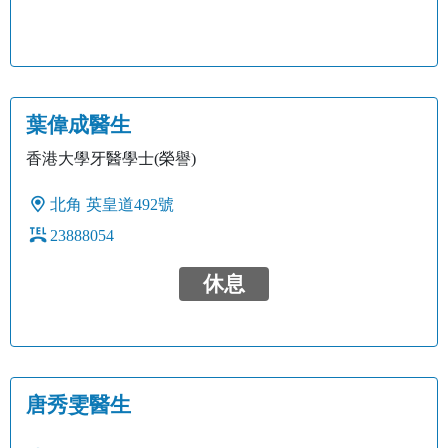
葉偉成醫生
香港大學牙醫學士(榮譽)
北角
英皇道492號
23888054
休息
唐秀雯醫生