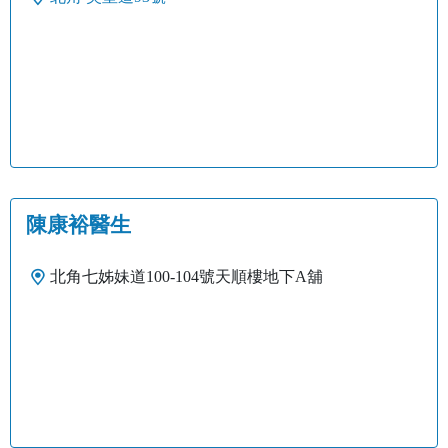
陳康裕醫生
北角七姊妹道100-104號天順樓地下A舖