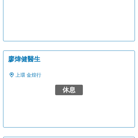
廖煒健醫生
上環
金煌行
休息