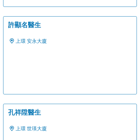
許顯名醫生
上環
安永大廈
孔祥陞醫生
上環
世瑛大廈