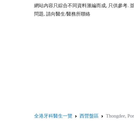
網站內容只綜合不同資料滙編而成, 只供參考.
問題, 請向醫生/醫務所聯絡
全港牙科醫生一覽
西營盤區
Thongdee, P