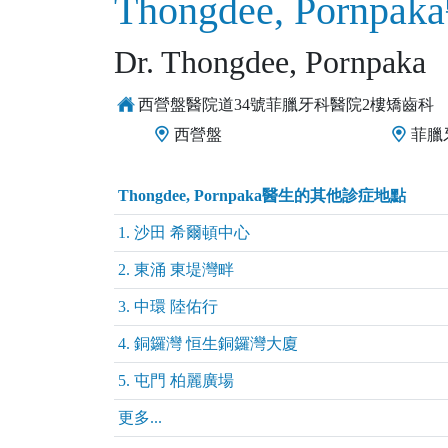
Thongdee, Pornpa
Dr. Thongdee, Pornpaka
西營盤醫院道34號菲臘牙科醫院2樓矯齒科
西營盤
菲臘
Thongdee, Pornpaka醫生的其他診症地點
1. 沙田 希爾頓中心
2. 東涌 東堤灣畔
3. 中環 陸佑行
4. 銅鑼灣 恒生銅鑼灣大廈
5. 屯門 柏麗廣場
更多...