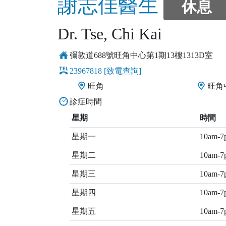
謝志佳醫生
休息
Dr. Tse, Chi Kai
彌敦道688號旺角中心第1期13樓1313D室
23967818
[致電查詢]
旺角
旺角
診症時間
星期
時間
星期一
10am-7
星期二
10am-7
星期三
10am-7
星期四
10am-7
星期五
10am-7