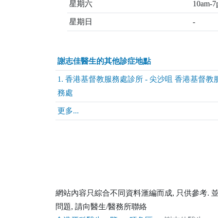
星期六
10am-7
星期日
-
謝志佳醫生的其他診症地點
1. 香港基督教服務處診所 - 尖沙咀 香港基督教
務處
更多...
網站內容只綜合不同資料滙編而成, 只供參考.
問題, 請向醫生/醫務所聯絡