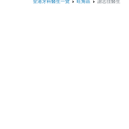
全港牙科醫生一覽
旺角區
謝志佳醫生