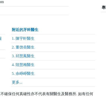
pm
專
附近的牙科醫生
服
1. 陳宇軒醫生
2. 董啓堯醫生
3. 邱慧鳳醫生
4. 陸慧梅醫生
5. 佘崢崢醫生
更多...
 並不確保任何真確性亦不代表有關醫生及醫務所. 如有任何