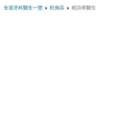
全港牙科醫生一覽
旺角區
程詩蒂醫生