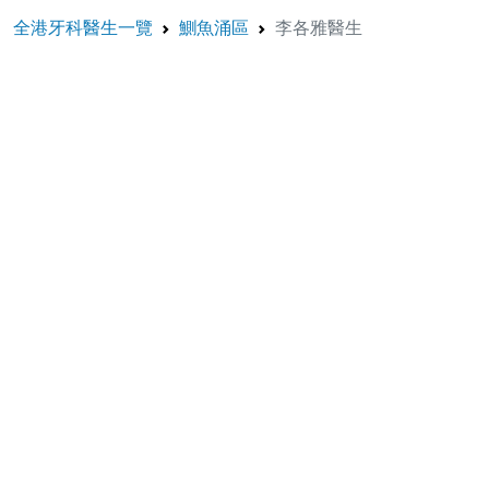
全港牙科醫生一覽
鰂魚涌區
李各雅醫生