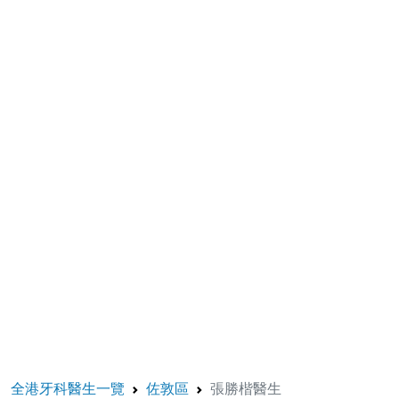
全港牙科醫生一覽
佐敦區
張勝楷醫生