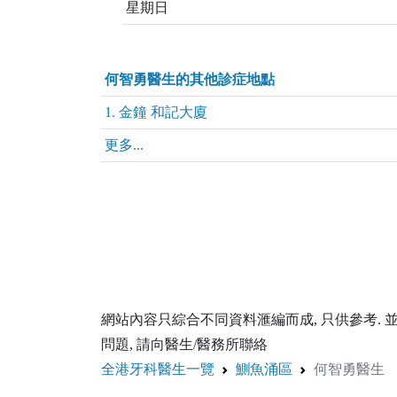
星期日
何智勇醫生的其他診症地點
1. 金鐘 和記大廈
更多...
網站內容只綜合不同資料滙編而成, 只供參考.
問題, 請向醫生/醫務所聯絡
全港牙科醫生一覽
鰂魚涌區
何智勇醫生